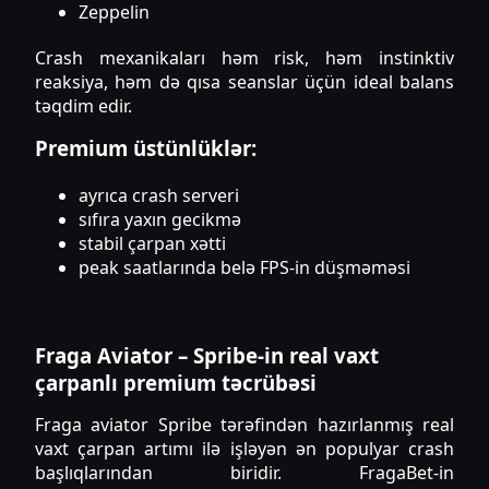
Zeppelin
Crash mexanikaları həm risk, həm instinktiv
reaksiya, həm də qısa seanslar üçün ideal balans
təqdim edir.
Premium üstünlüklər:
ayrıca crash serveri
sıfıra yaxın gecikmə
stabil çarpan xətti
peak saatlarında belə FPS-in düşməməsi
Fraga Aviator – Spribe-in real vaxt
çarpanlı premium təcrübəsi
Fraga aviator Spribe tərəfindən hazırlanmış real
vaxt çarpan artımı ilə işləyən ən populyar crash
başlıqlarından biridir. FragaBet-in