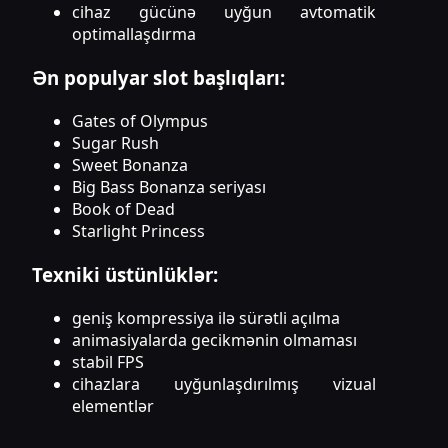
cihaz gücünə uyğun avtomatik
optimallaşdırma
Ən populyar slot başlıqları:
Gates of Olympus
Sugar Rush
Sweet Bonanza
Big Bass Bonanza seriyası
Book of Dead
Starlight Princess
Texniki üstünlüklər:
geniş kompressiya ilə sürətli açılma
animasiyalarda gecikmənin olmaması
stabil FPS
cihazlara uyğunlaşdırılmış vizual
elementlər