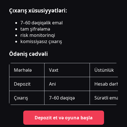
Çıxarış xüsusiyyətləri:
7–60 dəqiqəlik emal
tam şifrələmə
risk monitorinqi
komissiyasız çıxarış
Ödəniş cədvəli
Mərhələ
Vaxt
Üstünlük
Depozit
Ani
Hesab dərhal art
Çıxarış
7–60 dəqiqə
Sürətli emal və
Depozit et və oyuna başla