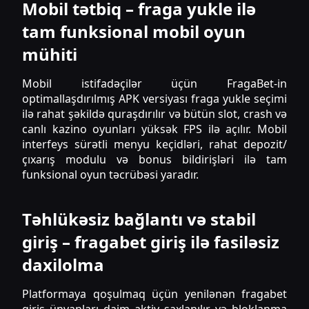
Mobil tətbiq – fraga yukle ilə
tam funksional mobil oyun
mühiti
Mobil istifadəçilər üçün FragaBet-in
optimallaşdırılmış APK versiyası fraga yukle seçimi
ilə rahat şəkildə quraşdırılır və bütün slot, crash və
canlı kazino oyunları yüksək FPS ilə açılır. Mobil
interfeys sürətli menyu keçidləri, rahat depozit/
çıxarış modulu və bonus bildirişləri ilə tam
funksional oyun təcrübəsi yaradır.
Təhlükəsiz bağlantı və stabil
giriş – fragabet giriş ilə fasiləsiz
daxilolma
Platformaya qoşulmaq üçün yenilənən fragabet