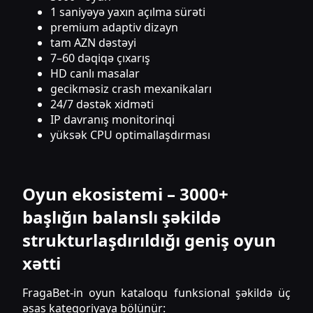
1 saniyəyə yaxın açılma sürəti
premium adaptiv dizayn
tam AZN dəstəyi
7–60 dəqiqə çıxarış
HD canlı masalar
gecikməsiz crash mexanikaları
24/7 dəstək xidməti
IP davranış monitorinqi
yüksək CPU optimallaşdırması
Oyun ekosistemi – 3000+
başlığın balanslı şəkildə
strukturlaşdırıldığı geniş oyun
xətti
FragaBet-in oyun kataloqu funksional şəkildə üç
əsas kateqoriyaya bölünür: