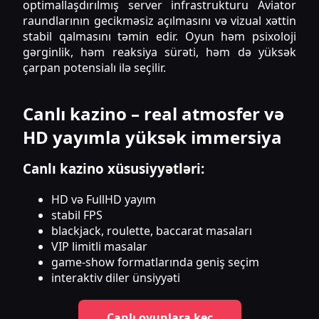
optimallaşdırılmış server infrastrukturu Aviator
raundlarının gecikməsiz açılmasını və vizual xəttin
stabil qalmasını təmin edir. Oyun həm psixoloji
gərginlik, həm reaksiya sürəti, həm də yüksək
çarpan potensialı ilə seçilir.
Canlı kazino – real atmosfer və
HD yayımla yüksək immersiya
Canlı kazino xüsusiyyətləri:
HD və FullHD yayım
stabil FPS
blackjack, roulette, baccarat masaları
VIP limitli masalar
game-show formatlarında geniş seçim
interaktiv diler ünsiyyəti
Canlı oyunlara keç